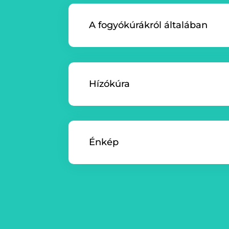
A fogyókúrákról általában
Hízókúra
Énkép