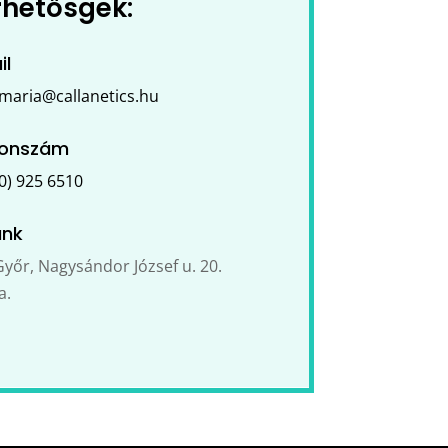
rhetősgek:
il
.maria@callanetics.hu
fonszám
0) 925 6510
nk
yőr, Nagysándor József u. 20.
a.