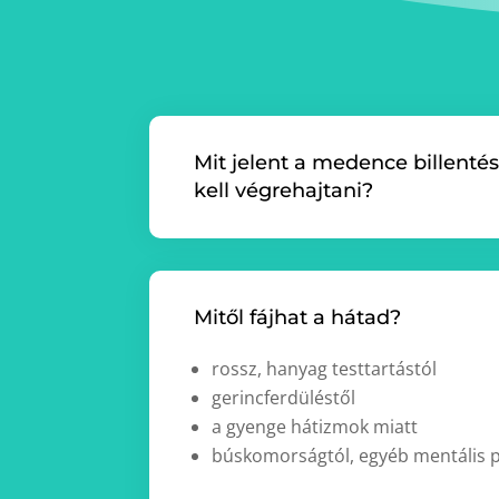
Mit jelent a medence billent
kell végrehajtani?
Mitől fájhat a hátad?
rossz, hanyag testtartástól
gerincferdüléstől
a gyenge hátizmok miatt
búskomorságtól, egyéb mentális 