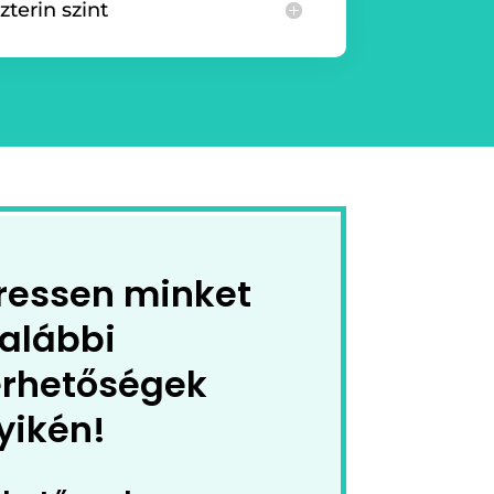
zterin szint
ressen minket
 alábbi
érhetőségek
yikén!