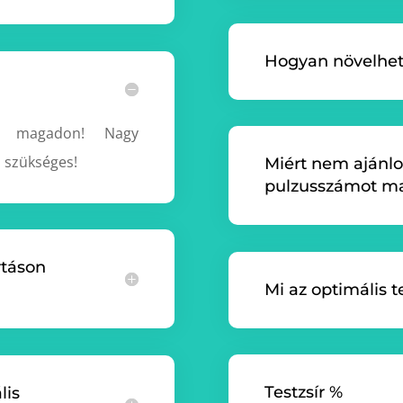
Hogyan növelhet
ni magadon! Nagy
s szükséges!
Miért nem ajánlo
pulzusszámot ma
rtáson
Mi az optimális t
Testzsír %
lis