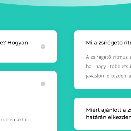
ése? Hogyan
Mi a zsírégető ri
A zsírégető ritmus 
ha nagy többletsú
javaslom elkezdeni 
Miért ajánlott a 
határán elkezde
problémáktól