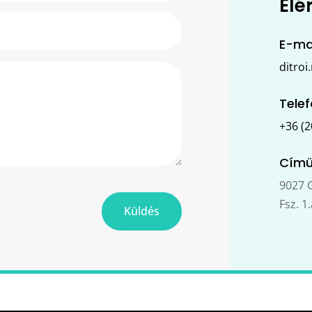
Elé
E-ma
ditroi
Tele
+36 (2
Címü
9027 G
Fsz. 1.
Küldés