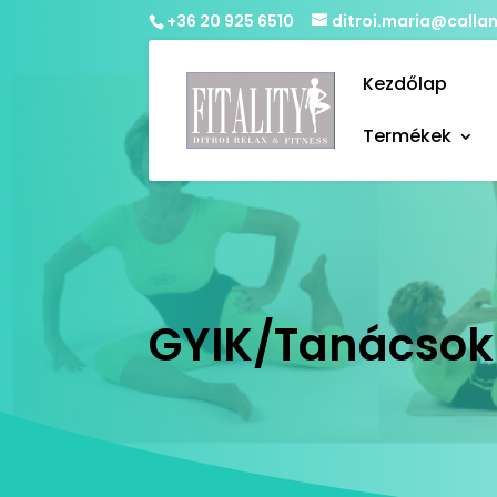
+36 20 925 6510
ditroi.maria@callan
Kezdőlap
Termékek
GYIK/Tanácsok