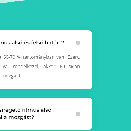
tmus alsó és felső határa?
a 60-70 % tartományban van. Ezért,
llyal rendelkezel, akkor 60 %-on
a mozgást.
zsírégető ritmus alsó
ni a mozgást?