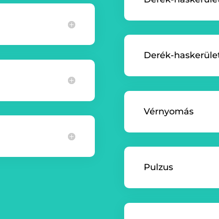
Derék-haskerület
Vérnyomás
Pulzus