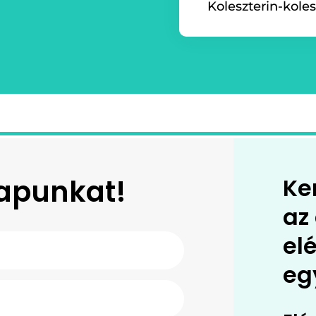
Koleszterin-koles
rlapunkat!
Ke
az
el
eg