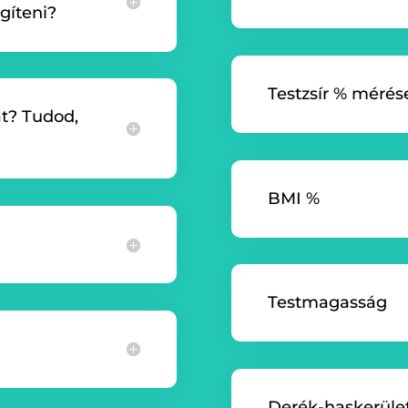
gíteni?
Testzsír % mérés
at? Tudod,
BMI %
Testmagasság
Derék-haskerüle