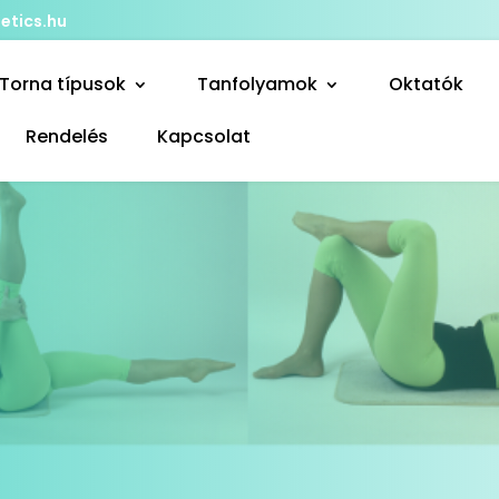
etics.hu
Torna típusok
Tanfolyamok
Oktatók
Rendelés
Kapcsolat