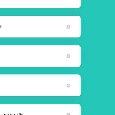
e
t aránya %