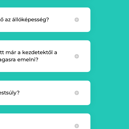
ő az állóképesség?
tt már a kezdetektől a
gasra emelni?
estsúly?