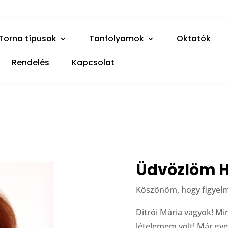
etics.hu
Torna típusok
Tanfolyamok
Oktatók
Rendelés
Kapcsolat
Üdvözlöm 
Köszönöm, hogy figyelm
Ditrói Mária vagyok! Mi
lételemem volt! Már gye