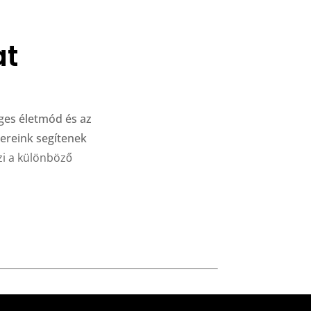
at
ges életmód és az
bereink segítenek
i a különböző