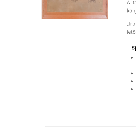
A t
kön
„Ir
letö
S