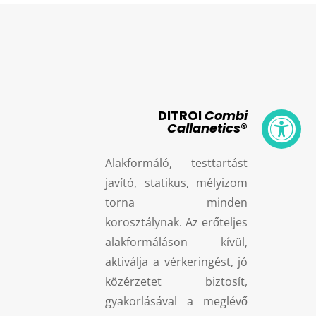
DITROI
Combi

Callanetics
®
Alakformáló, testtartást
javító, statikus, mélyizom
torna minden
korosztálynak. Az erőteljes
alakformáláson kívül,
aktiválja a vérkeringést, jó
közérzetet biztosít,
gyakorlásával a meglévő