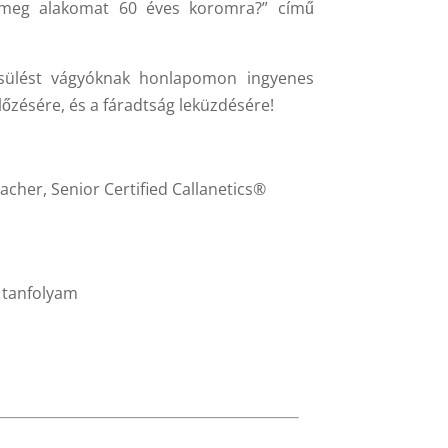
 meg alakomat 60 éves koromra?” című
issülést vágyóknak honlapomon ingyenes
előzésére, és a fáradtság leküzdésére!
acher, Senior Certified Callanetics®
tanfolyam