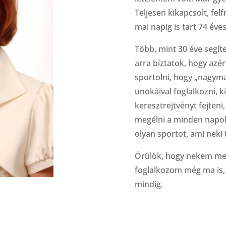
Teljesen kikapcsolt, felfr
mai napig is tart 74 éve
Több, mint 30 éve segít
arra bíztatok, hogy az
sportolni, hogy „nagym
unokáival foglalkozni, k
keresztrejtvényt fejteni
megélni a minden napo
olyan sportot, ami neki 
Örülök, hogy nekem meg
foglalkozom még ma is, 
mindig.