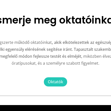
smerje meg oktatóink
ágszerte működő oktatóinkat
,
akik elkötelezettek az egészsé
lelki egyensúly elérésének segítése iránt. Tapasztalt szakem
egfelelő módon fejlessze testét és elméjét,
miközben élvez
óratípusokat, és a személyre szabott figyelmet.
Oktatók