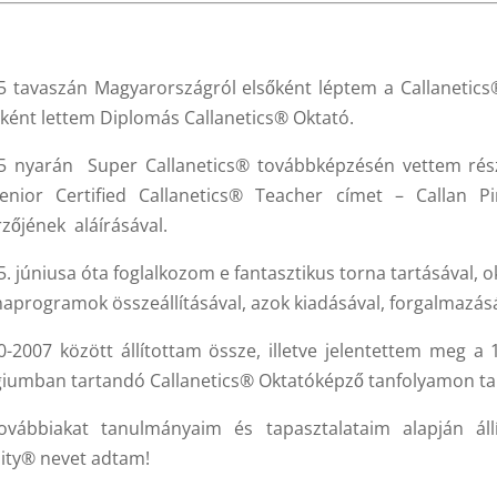
5 tavaszán Magyarországról elsőként léptem a Callanetics
őként lettem Diplomás Callanetics
®
Oktató.
5 nyarán Super Callanetics® továbbképzésén vettem rés
enior Certified Callanetics
®
Teacher címet – Callan Pin
rzőjének aláírásával.
5. júniusa óta foglalkozom e fantasztikus torna tartásával, 
naprogramok összeállításával, azok kiadásával, forgalmazásá
0-2007 között állítottam össze, illetve jelentettem meg a
giumban tartandó Callanetics® Oktatóképző tanfolyamon ta
ovábbiakat tanulmányaim és tapasztalataim alapján áll
lity® nevet adtam!