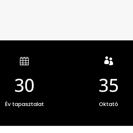


30
35
Év tapasztalat
Oktató