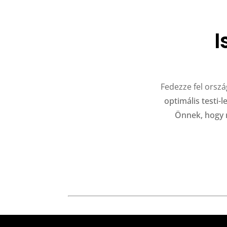
I
Fedezze fel orsz
optimális testi-
Önnek, hogy m