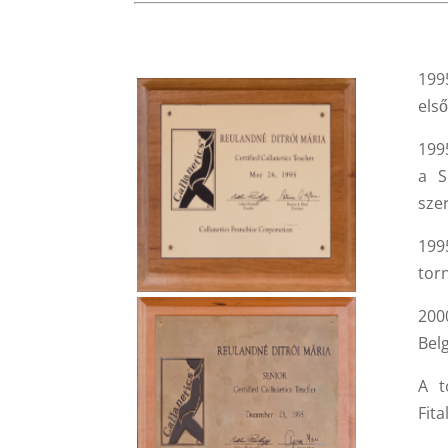
199
els
199
a S
sze
199
tor
200
Bel
A t
Fita