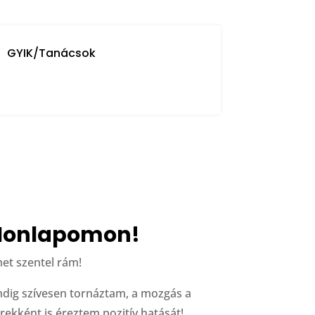
GYIK/Tanácsok
Honlapomon!
et szentel rám!
ndig szívesen tornáztam, a mozgás a
rekként is éreztem pozitív hatását!