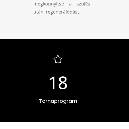
megkönnyítse a szülés
utáni regenerálódást.

18
Tornaprogram