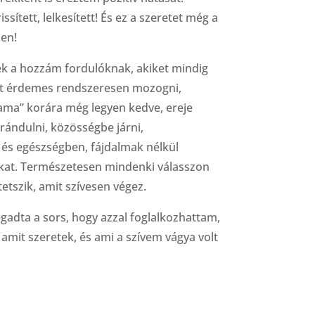
issített, lelkesített! És ez a szeretet még a
sen!
ek a hozzám fordulóknak, akiket mindig
ért érdemes rendszeresen mozogni,
ama” korára még legyen kedve, ereje
irándulni, közösségbe járni,
, és egészségben, fájdalmak nélkül
kat. Természetesen mindenki válasszon
tetszik, amit szívesen végez.
adta a sors, hogy azzal foglalkozhattam,
amit szeretek, és ami a szívem vágya volt