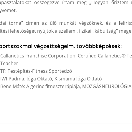
apasztalatokat összegezve írtam meg „Hogyan őriztem
yvemet.
odai torna” címen az ülő munkát végzőknek, és a felfr
ltési lehetőséget nyújtok a szellemi, fizikai „kábultság” meg
portszakmai végzettségeim, továbbképzések:
Callanetics Franchise Corporation: Certified Callanetics® Te
Teacher
TF: Testépítés-Fitness Sportedző
IWI-Padma: Jóga Oktató, Kismama Jóga Oktató
Bene Máté:
A gerinc fitneszterápiája,
MOZGÁSNEUROLÓGIA 