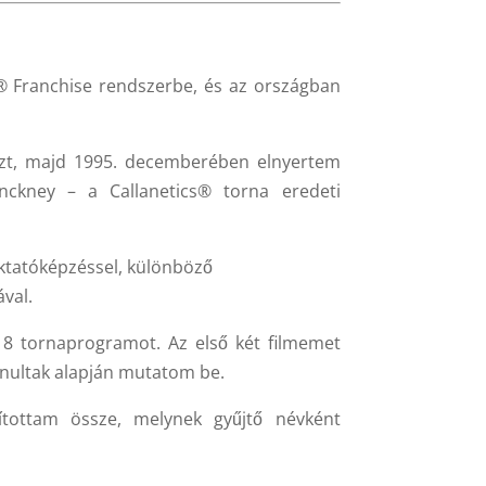
®
Franchise rendszerbe, és az országban
zt, majd 1995. decemberében elnyertem
ckney – a Callanetics® torna eredeti
oktatóképzéssel, különböző
val.
 18 tornaprogramot. Az első két filmemet
nultak alapján mutatom be.
ítottam össze, melynek gyűjtő névként