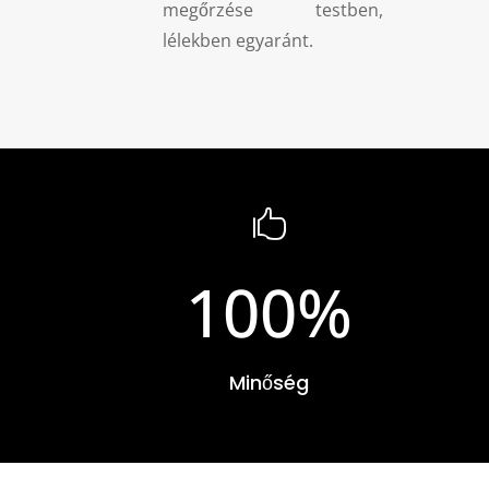
megőrzése testben,
lélekben egyaránt.

100
%
Minőség