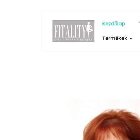
+36 20 925 6510
ditroi.maria@callan
Kezdőlap
Termékek