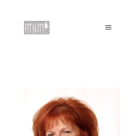
+36 20 925 6510
ditroi.maria@callanetics.hu