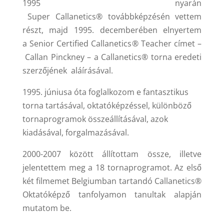
1995 nyarán
Super Callanetics® továbbképzésén vettem
részt, majd 1995. decemberében elnyertem
a Senior Certified Callanetics
®
Teacher címet –
Callan Pinckney – a Callanetics® torna eredeti
szerzőjének aláírásával.
1995. júniusa óta foglalkozom e fantasztikus
torna tartásával, oktatóképzéssel, különböző
tornaprogramok összeállításával, azok
kiadásával, forgalmazásával.
2000-2007 között állítottam össze, illetve
jelentettem meg a 18 tornaprogramot. Az első
két filmemet Belgiumban tartandó Callanetics®
Oktatóképző tanfolyamon tanultak alapján
mutatom be.