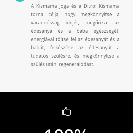
A Kismama Jóga és a Ditroi Kismama
torna célja, hogy megkönnyítse a
várandósság idejét, megőrizze az
édesanya és a baba egészségét,
energiával töltse fel az édesanyát és a
babát, felkészítse az édesanyát a
tudatos szülésre, és megkönnyítse a
szülés utáni regenerálódást.
