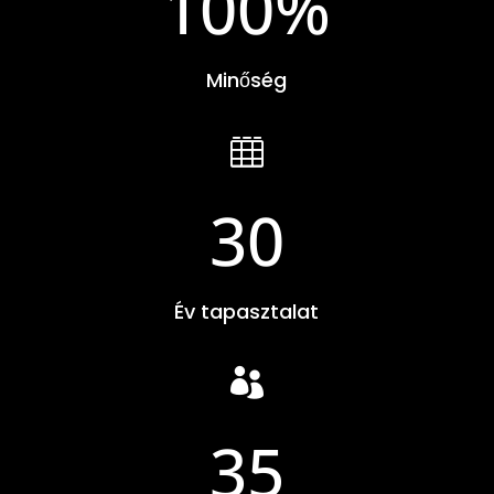
100
%
Minőség

30
Év tapasztalat

35