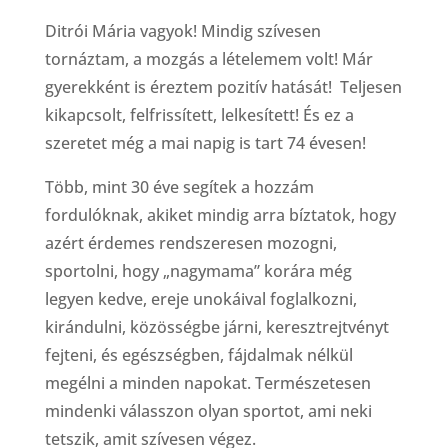
Ditrói Mária vagyok! Mindig szívesen
tornáztam, a mozgás a lételemem volt! Már
gyerekként is éreztem pozitív hatását! Teljesen
kikapcsolt, felfrissített, lelkesített! És ez a
szeretet még a mai napig is tart 74 évesen!
Több, mint 30 éve segítek a hozzám
fordulóknak, akiket mindig arra bíztatok, hogy
azért érdemes rendszeresen mozogni,
sportolni, hogy „nagymama” korára még
legyen kedve, ereje unokáival foglalkozni,
kirándulni, közösségbe járni, keresztrejtvényt
fejteni, és egészségben, fájdalmak nélkül
megélni a minden napokat. Természetesen
mindenki válasszon olyan sportot, ami neki
tetszik, amit szívesen végez.