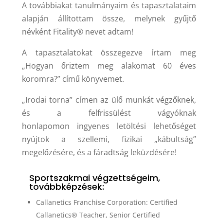
A továbbiakat tanulmányaim és tapasztalataim
alapján állítottam össze, melynek gyűjtő
névként Fitality® nevet adtam!
A tapasztalatokat összegezve írtam meg
„Hogyan őriztem meg alakomat 60 éves
koromra?” című könyvemet.
„Irodai torna” címen az ülő munkát végzőknek,
és a felfrissülést vágyóknak
honlapomon ingyenes letöltési lehetőséget
nyújtok a szellemi, fizikai „kábultság”
megelőzésére, és a fáradtság leküzdésére!
Sportszakmai végzettségeim,
továbbképzések:
Callanetics Franchise Corporation: Certified
Callanetics® Teacher, Senior Certified